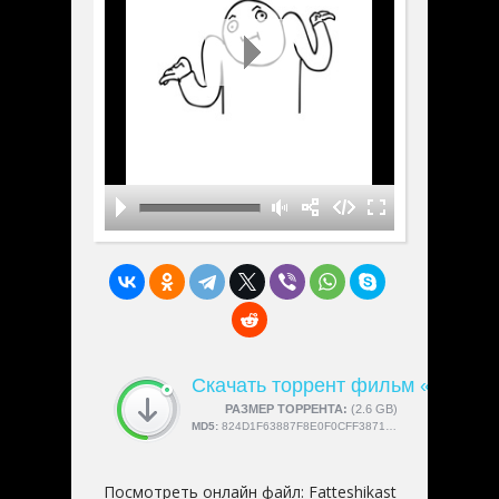
Скачать торрент фильм «Fattesh
СКАЧАЛИ:
РАЗМЕР ТОРРЕНТА:
4189
(2.6 GB)
MD5:
824D1F63887F8E0F0CFF3871548E96D6
Посмотреть онлайн файл:
Fatteshikast