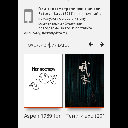
Если вы
посмотрели или скачали
Fatteshikast (2019)
на нашем сайте,
пожалуйста оставьте к нему
комментарий - будем вам
благодарны за это. И поставьте
оценочку, пожалуйста = )
Похожие фильмы:
Aspen 1989 for the 31st Century - Part II (
Тени и эхо (2019)
I Just W