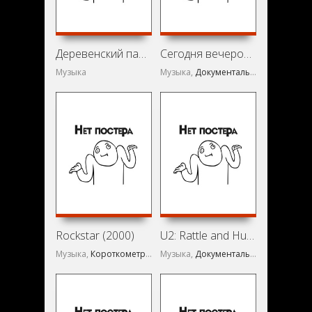
Деревенский парень (1966)
Сегодня вечером давайте все займемся в Лондоне любовью (1967)
Музыка
Музыка,
Документальный
Rockstar (2000)
U2: Rattle and Hum (1988)
Музыка,
Короткометражка
Музыка,
Документальный