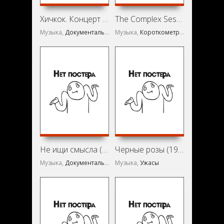
Хичкок. Концерт в магазине (1998)
The Complex Sessions (1994)
Музыка,
Документальный
Музыка,
Короткометражка
Не ищи смысла (1984)
Черные розы (1988)
Музыка,
Документальный
Музыка,
,
Концерт
Ужасы