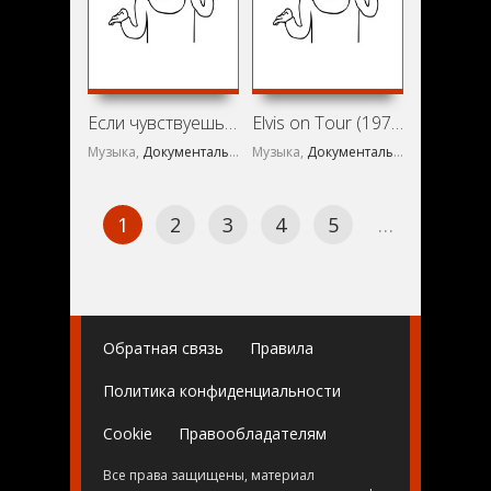
Если чувствуешь себя лягушкой, то прыгай (1980)
Elvis on Tour (1972)
Музыка,
Документальный
Музыка,
,
Короткометражка
Документальный
1
2
3
4
5
…
465
Обратная связь
Правила
Политика конфиденциальности
Cookie
Правообладателям
Все права защищены, материал