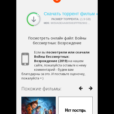
Скачать торрент фильм «Войны
СКАЧАЛИ:
РАЗМЕР ТОРРЕНТА:
4189
(1.9 GB)
MD5:
9650ADEAA665083FFFB2902AD3178B5E
Посмотреть онлайн файл:
Войны
бессмертных: Возрождение
Если вы
посмотрели или скачали
Войны бессмертных:
Возрождение (2019)
на нашем
сайте, пожалуйста оставьте к нему
комментарий - будем вам
благодарны за это. И поставьте оценочку,
пожалуйста = )
Похожие фильмы: