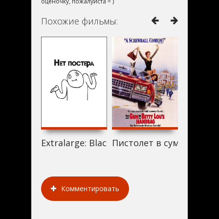
оценочку, пожалуйста = )
Похожие фильмы:
Extralarge: Black Magic (1992)
Пистолет в сумочке Бетт
Четыре 
Комментировать