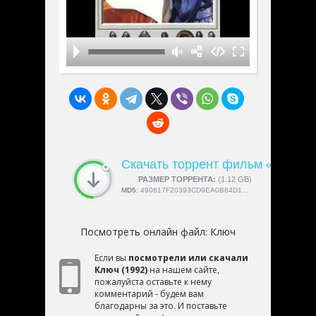
Скачать торрент фильм «Ключ»
СКАЧАЛИ:
РАЗМЕР ТОРРЕНТА:
4189
(1.12 GB)
MD5:
490817F20393CD9EA0B84D1E32C325DD
Посмотреть онлайн файл:
Ключ
Если вы
посмотрели или скачали
Ключ (1992)
на нашем сайте,
пожалуйста оставьте к нему
комментарий - будем вам
благодарны за это. И поставьте