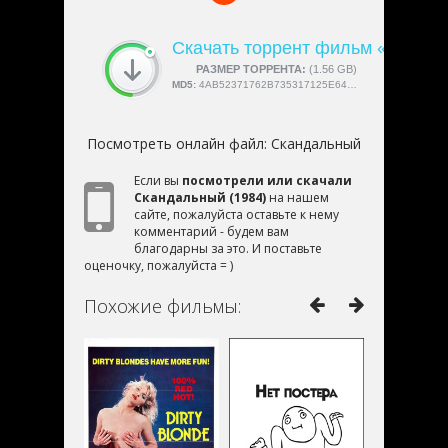
Скачать торрент фильм «Сканд
СКАЧАЛИ:
РАЗМЕР ТОРРЕНТА:
4189
(1.56 GB)
MD5:
4AB52371762B735317125E6446A51E8F
Посмотреть онлайн файл:
Скандальный
Если вы
посмотрели или скачали
Скандальный (1984)
на нашем
сайте, пожалуйста оставьте к нему
комментарий - будем вам
благодарны за это. И поставьте
оценочку, пожалуйста = )
Похожие фильмы: