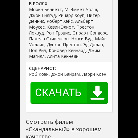
В РОЛЯХ:
Морин Беннетт, М. Эммет Уолш,
Джон Гилгуд, Ричард Хоуп, Питер
Деннис, Роберт Хэйс, Альберт
Моусес, Кевин Элиот, Престон
Локвуд, Рон Трэвис, Стюарт Сондерс,
Памела Стивенсон, Нэнси Вуд, Майк
Уоллин, Дункан Престон, Эд Долан,
Пол Рив, Коновер Кеннард, Джим
Магилл, Алита Кеннеди
СЦЕНАРИСТ:
Роб Коэн, Джон Байрам, Ларри Коэн
Смотреть фильм
«Скандальный» в хорошем
качестве