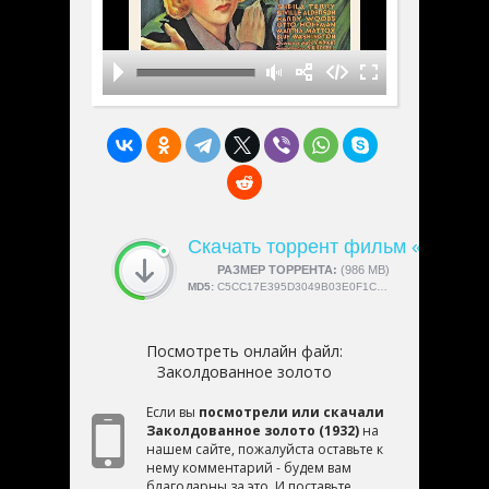
Скачать торрент фильм «Заколд
СКАЧАЛИ:
РАЗМЕР ТОРРЕНТА:
4189
(986 MB)
MD5:
C5CC17E395D3049B03E0F1CCEBB02B4D
Посмотреть онлайн файл:
Заколдованное золото
Если вы
посмотрели или скачали
Заколдованное золото (1932)
на
нашем сайте, пожалуйста оставьте к
нему комментарий - будем вам
благодарны за это. И поставьте