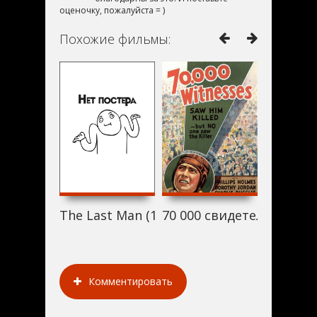
оценочку, пожалуйста = )
Похожие фильмы:
The Last Man (1932)
70 000 свидетелей (1932
Безмолв
Комментировать