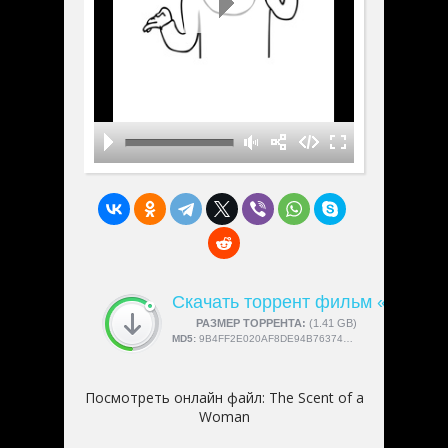
Скачать торрент фильм «The Sc
СКАЧАЛИ:
РАЗМЕР ТОРРЕНТА:
4189
(1.41 GB)
MD5:
9B4FF2E020AF8DE94B763745BC1697F4
Посмотреть онлайн файл:
The Scent of a
Woman