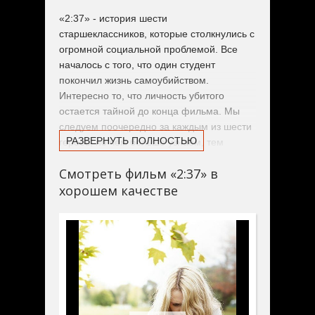
«2:37» - история шести
старшеклассников, которые столкнулись с
огромной социальной проблемой. Все
началось с того, что один студент
покончил жизнь самоубийством.
Интересно то, что личность убитого
остается тайной до конца фильма. Мы
следуем поочередно за каждым из шести
РАЗВЕРНУТЬ ПОЛНОСТЬЮ
героев, но чем больше узнаем, тем
запутаннее становится эта история.
Смотреть фильм «2:37» в
хорошем качестве