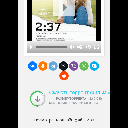
Скачать торрент фильм «2:37»
СКАЧАЛИ:
РАЗМЕР ТОРРЕНТА:
4189
(1.62 GB)
MD5:
B435B8FB76A009144E80FD49524D0A56
Посмотреть онлайн файл:
2:37