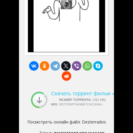
Скачать торрент фильм «Dester
СКАЧАЛИ:
РАЗМЕР ТОРРЕНТА:
4189
(391 MB)
MD5:
DD72F86F7949BB7CA0196645E733C84C
Посмотреть онлайн файл:
Desterrados
Если вы
посмотрели или скачали