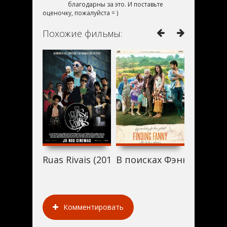
благодарны за это. И поставьте
оценочку, пожалуйста = )
Похожие фильмы:
Ruas Rivais (2014)
В поисках Фэнни (2014)
Белый я
Комментировать