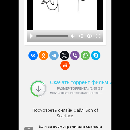
Скачать торрент фильм «Son of 
СКАЧАЛИ:
РАЗМЕР ТОРРЕНТА:
4189
(1.55 GB)
MD5:
288E250BE19198A85B3E18E10F5C5448
Посмотреть онлайн файл:
Son of
Scarface
Если вы
посмотрели или скачали