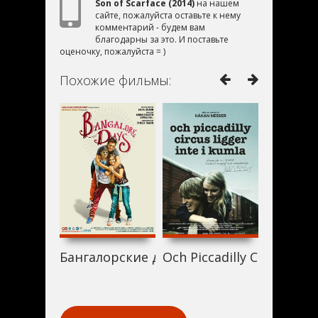
Son of Scarface (2014)
на нашем
сайте, пожалуйста оставьте к нему
комментарий - будем вам
благодарны за это. И поставьте
оценочку, пожалуйста = )
Похожие фильмы:
Бангалорские дни (2014)
Och Piccadilly Circus ligg
Майк (2