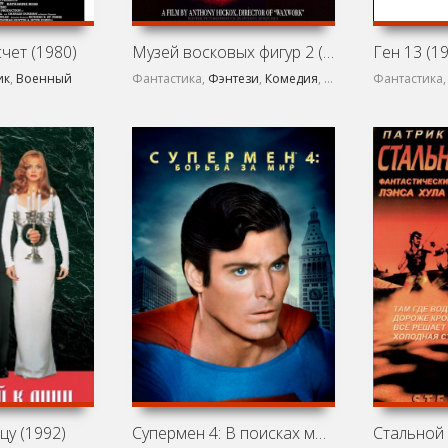
чет (1980)
Музей восковых фигур 2 (1991)
Ген 13 (1
ик
,
Военный
Фантастика,
Фэнтези
,
Комедия
,
Ужасы
Фантастика
цу (1992)
Супермен 4: В поисках мира (1987)
Стальной 