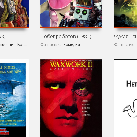
98)
Побег роботов (1981)
Чужая нац
лючения
,
Боевик
,
Комедия
Фантастика,
,
Семейный
Комедия
Фантастика