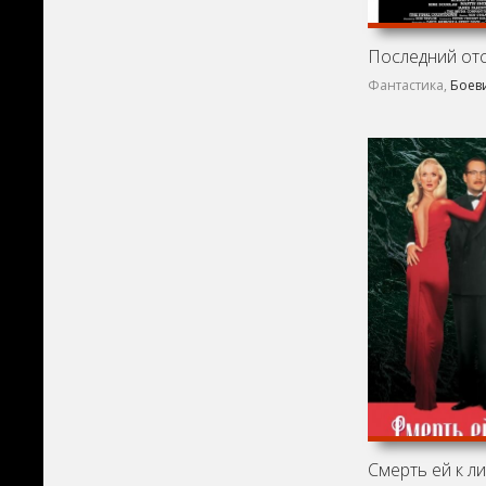
Последний отс
Фантастика,
Боев
Смерть ей к ли