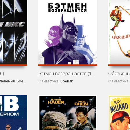
0)
Бэтмен возвращается (1992)
лючения
,
Боевик
Фантастика,
Боевик
Фантастика