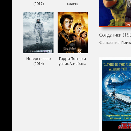
(2017)
колец:
Возвращение
короля (2003)
Солдатики (19
Фантастика,
Прик
Интерстеллар
Гарри Поттер и
(2014)
узник Азкабана
(2004)