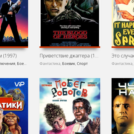
 (1997)
Приветствие джаггера (1989)
лючения
,
Боевик
,
Комедия
Фантастика,
Боевик
,
Спорт
Фантастика