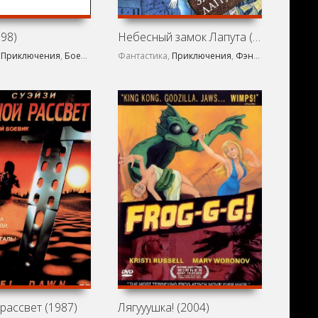
998)
Небесный замок Лапута (1986)
,
Приключения
,
Боевик
,
Фэнтези
Фантастика,
,
Мультфильм
Приключения
,
Фэнтези
,
Мультфи
рассвет (1987)
Лягууушка! (2004)