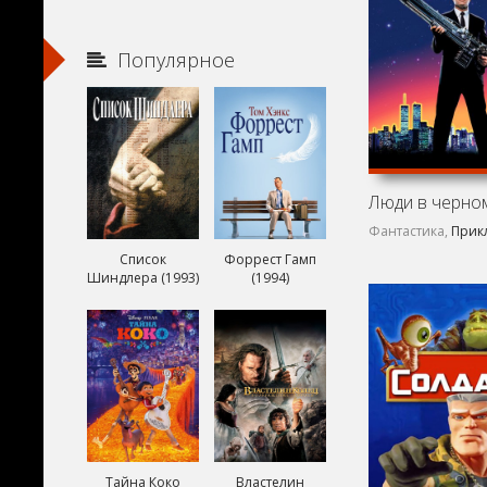
Популярное
Люди в черном
Фантастика,
Прик
Список
Форрест Гамп
Шиндлера (1993)
(1994)
Тайна Коко
Властелин