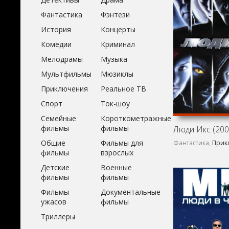
Фантастика
Фэнтези
История
Концерты
Комедии
Криминал
Мелодрамы
Музыка
Мультфильмы
Мюзиклы
Приключения
Реальное ТВ
Спорт
Ток-шоу
Семейные
Короткометражные
фильмы
фильмы
Люди Икс (200
Общие
Фильмы для
Фантастика,
Прик
фильмы
взрослых
Детские
Военные
фильмы
фильмы
Фильмы
Документальные
ужасов
фильмы
Триллеры