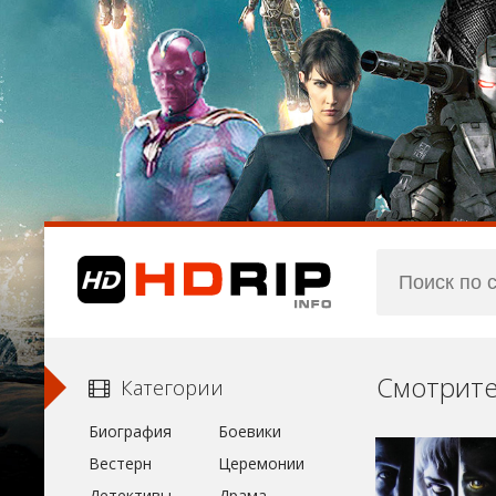
Категории
Биография
Боевики
Вестерн
Церемонии
Детективы
Драма