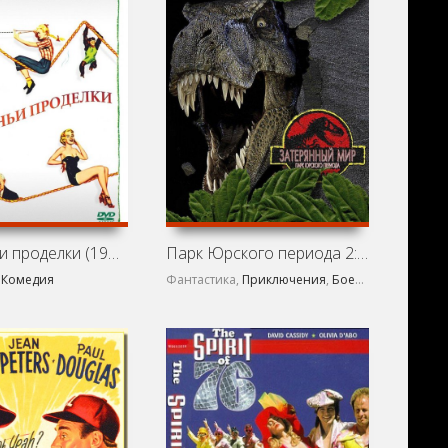
Обезьяньи проделки (1952)
Парк Юрского периода 2: Затерянный мир (1997)
,
Комедия
Фантастика,
Приключения
,
Боевик