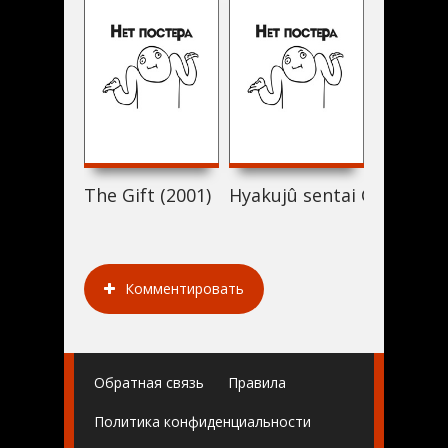
The Gift (2001)
Hyakujû sentai Gaorenjâ t
The Wom
Комментировать
Обратная связь
Правила
Политика конфиденциальности