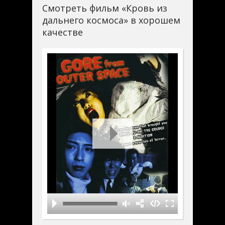
Смотреть фильм «Кровь из
ребёнка, если он существует на самом
дальнего космоса» в хорошем
деле, могут быть причастны
инопланетяне.
качестве