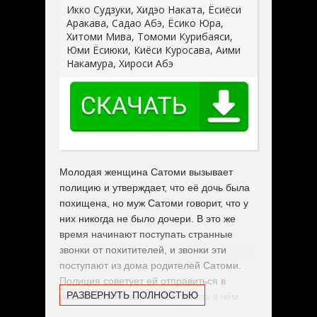
Икко Судзуки, Хидэо Наката, Ёсиёси
Аракава, Садао Абэ, Ёсико Юра,
Хитоми Мива, Томоми Курибаяси,
Юми Ёсиюки, Киёси Куросава, Аими
Накамура, Хироси Абэ
Молодая женщина Сатоми вызывает
полицию и утверждает, что её дочь была
похищена, но муж Сатоми говорит, что у
них никогда не было дочери. В это же
время начинают поступать странные
звонки от похитителей, и звонки эти
поступают из дома родителей Сатоми.
Полиция советует ей отправиться в
РАЗВЕРНУТЬ ПОЛНОСТЬЮ
родительский дом, чтобы узнать в чём
дело и тут выясняется, что к похищению