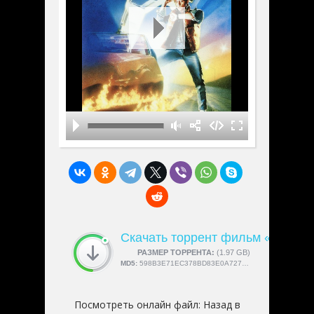
Скачать торрент фильм «Назад 
СКАЧАЛИ:
РАЗМЕР ТОРРЕНТА:
4189
(1.97 GB)
MD5:
598B3E71EC378BD83E0A727608B5DB01
Посмотреть онлайн файл:
Назад в