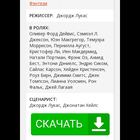
Фэнтези
РЕЖИССЕР:
Джордж Лукас
В РОЛЯХ:
Оливер Форд Дейвис, Сэмюэл Л.
Джексон, Юэн Макгрегор, Темуэра
Моррисон, Пернилла Аугуст,
Кристофер Ли, Иен Макдермид,
Натали Портман, Фрэнк Оз, Ахмед
Бест, Энтони Дэниелс, Эндрю Сиком,
Сайлас Карсон, Хейден Кристенсен,
Роуз Бирн, Джимми Смитс, Джек
Томпсон, Лианна Уолсмен, Рон
Фальк, Джей Лагаая
СЦЕНАРИСТ:
Джордж Лукас, Джонатан Хейлс