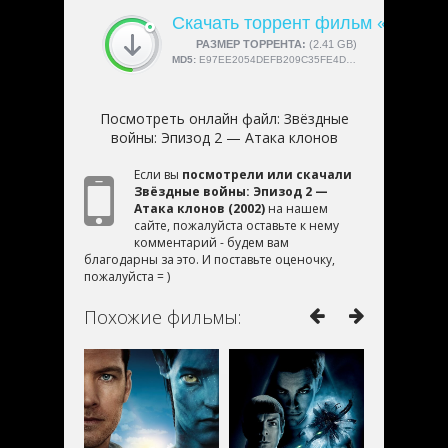
Скачать торрент фильм «Звёздн
СКАЧАЛИ:
РАЗМЕР ТОРРЕНТА:
4189
(2.41 GB)
MD5:
E97EE2054DEFB209C35FE4DC94599061
Посмотреть онлайн файл:
Звёздные
войны: Эпизод 2 — Атака клонов
Если вы
посмотрели или скачали
Звёздные войны: Эпизод 2 —
Атака клонов (2002)
на нашем
сайте, пожалуйста оставьте к нему
комментарий - будем вам
благодарны за это. И поставьте оценочку,
пожалуйста = )
Похожие фильмы: