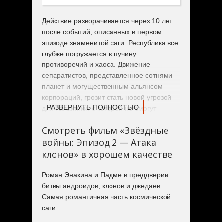
Действие разворачивается через 10 лет
после событий, описанных в первом
эпизоде знаменитой саги. Республика все
глубже погружается в пучину
противоречий и хаоса. Движение
сепаратистов, представленное сотнями
планет и могущественным альянсом
корпораций, грозит стать новой угрозой
РАЗВЕРНУТЬ ПОЛНОСТЬЮ
для Галактики, с которой не смогут
справиться даже джедаи.
Смотреть фильм «Звёздные
войны: Эпизод 2 — Атака
Назревающий конфликт, заранее
спланированный могущественными, но
клонов» в хорошем качестве
пока еще не разоблаченными силами,
ведет к началу Клонических войн и к
Роман Энакина и Падме в преддверии
закату республики. Чтобы противостоять
битвы андроидов, клонов и джедаев.
угрозе вселенских масштабов, Верховный
Самая романтичная часть космической
канцлер Палпатин добивается
саги
консолидации власти в республике в