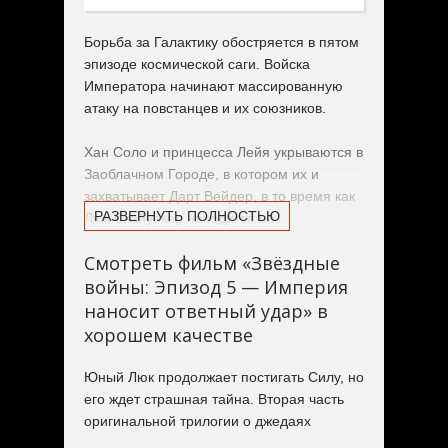
Борьба за Галактику обостряется в пятом
эпизоде космической саги. Войска
Императора начинают массированную
атаку на повстанцев и их союзников.
Хан Соло и принцесса Лейя укрываются в
Заоблачном Городе, в котором их и
захватывает Дарт Вейдер, в то время как
РАЗВЕРНУТЬ ПОЛНОСТЬЮ
Люк Скайуокер находится на
таинственной планете джунглей Дагоба.
Смотреть фильм «Звёздные
войны: Эпизод 5 — Империя
Там Мастер - джедай Йода обучает
молодого рыцаря навыкам обретения
наносит ответный удар» в
Силы. Люк даже не предполагает, как
хорошем качестве
скоро ему придется воспользоваться
знаниями старого Мастера: впереди
Юный Люк продолжает постигать Силу, но
битва с превосходящими силами
его ждет страшная тайна. Вторая часть
Императора и смертельный поединок с
оригинальной трилогии о джедаях
Дартом Вейдером.