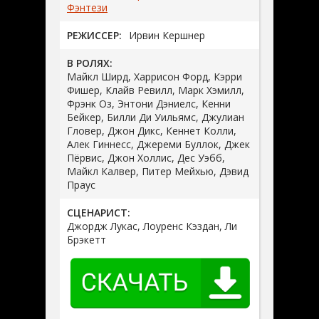
Фэнтези
РЕЖИССЕР:
Ирвин Кершнер
В РОЛЯХ:
Майкл Ширд, Харрисон Форд, Кэрри
Фишер, Клайв Ревилл, Марк Хэмилл,
Фрэнк Оз, Энтони Дэниелс, Кенни
Бейкер, Билли Ди Уильямс, Джулиан
Гловер, Джон Дикс, Кеннет Колли,
Алек Гиннесс, Джереми Буллок, Джек
Пёрвис, Джон Холлис, Дес Уэбб,
Майкл Калвер, Питер Мейхью, Дэвид
Праус
СЦЕНАРИСТ:
Джордж Лукас, Лоуренс Кэздан, Ли
Брэкетт