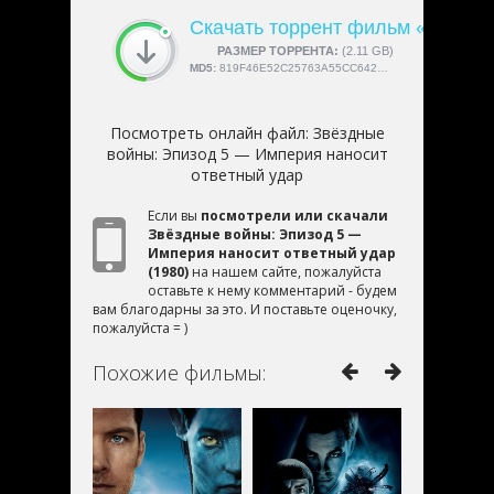
Скачать торрент фильм «Звёздн
СКАЧАЛИ:
РАЗМЕР ТОРРЕНТА:
4189
(2.11 GB)
MD5:
819F46E52C25763A55CC642422644317
Посмотреть онлайн файл:
Звёздные
войны: Эпизод 5 — Империя наносит
ответный удар
Если вы
посмотрели или скачали
Звёздные войны: Эпизод 5 —
Империя наносит ответный удар
(1980)
на нашем сайте, пожалуйста
оставьте к нему комментарий - будем
вам благодарны за это. И поставьте оценочку,
пожалуйста = )
Похожие фильмы: