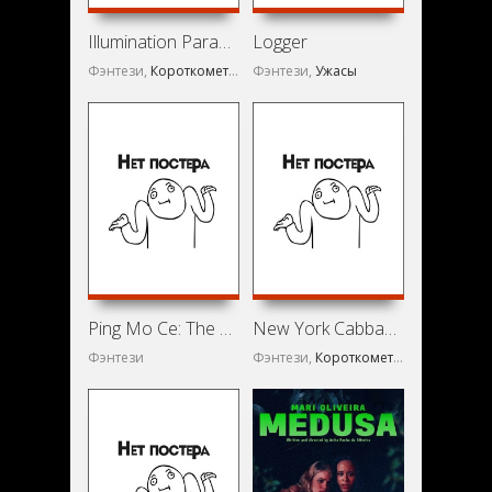
Illumination Paradox the Beginning (2021)
Logger
Фэнтези,
Короткометражка
Фэнтези,
Ужасы
Ping Mo Ce: The Red Sword of Eternal Love (2021)
New York Cabbage (2018)
Фэнтези
Фэнтези,
Короткометражка