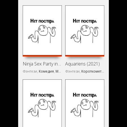
Ninja Sex Party in the Mystic Crystal (2021)
Aquariens (2021)
Фэнтези,
Комедия
,
Музыка
Фэнтези,
,
Мюзикл
Короткометражка
,
Короткометражка