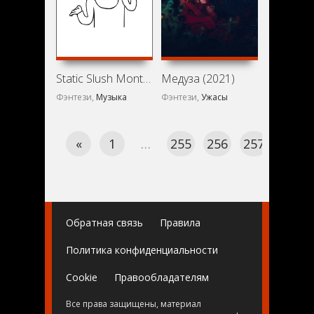
Static Slush Montana (2021)
Медуза (2021)
Фэнтези,
Музыка
Фэнтези,
Ужасы
«
1
…
255
256
257
258
Обратная связь
Правила
Политика конфиденциальности
Cookie
Правообладателям
Все права защищены, материал