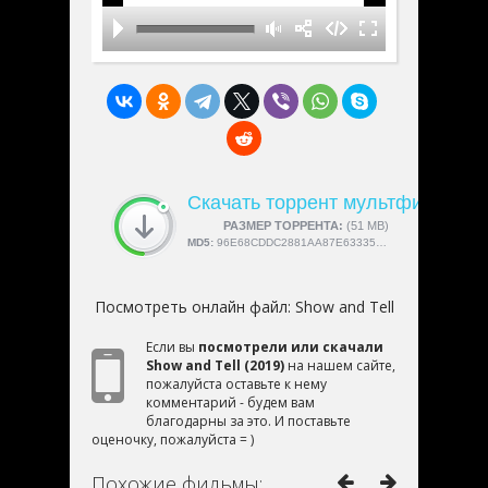
Скачать торрент мультфильм «Sh
СКАЧАЛИ:
РАЗМЕР ТОРРЕНТА:
4189
(51 MB)
MD5:
96E68CDDC2881AA87E633355AD8C16D6
Посмотреть онлайн файл:
Show and Tell
Если вы
посмотрели или скачали
Show and Tell (2019)
на нашем сайте,
пожалуйста оставьте к нему
комментарий - будем вам
благодарны за это. И поставьте
оценочку, пожалуйста = )
Похожие фильмы: