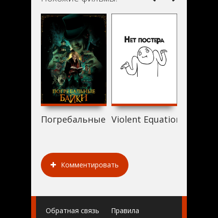
Погребальные байки (2019)
Violent Equation (2019)
FashionD
Комментировать
Обратная связь
Правила