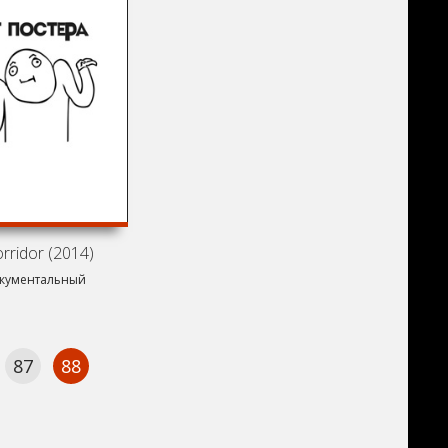
rridor (2014)
тражка
кументальный
87
88