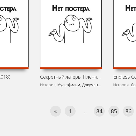
2018)
Секретный лагерь: Пленные нацисты в Америке (2021)
Endless Co
История,
Мультфильм
,
Документальный
История,
,
Короткоме
До
«
1
…
84
85
86