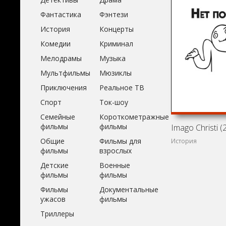
Фантастика
Фэнтези
История
Концерты
Комедии
Криминал
Мелодрамы
Музыка
Мультфильмы
Мюзиклы
Приключения
Реальное ТВ
Спорт
Ток-шоу
Семейные
Короткометражные
фильмы
фильмы
Imago Christi (
Общие
Фильмы для
История
фильмы
взрослых
Детские
Военные
фильмы
фильмы
Фильмы
Документальные
ужасов
фильмы
Триллеры