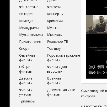
Фантастика
Фэнтези
История
Концерты
Комедии
Криминал
Мелодрамы
Музыка
Мультфильмы
Мюзиклы
Приключения
Реальное ТВ
Спорт
Ток-шоу
Семейные
Короткометражные
фильмы
фильмы
Общие
Фильмы для
фильмы
взрослых
Детские
Военные
фильмы
фильмы
Фильмы
Документальные
Сумасшедший пац
ужасов
фильмы
контроля.
Триллеры
Смотреть ф