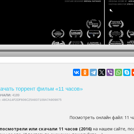
hd2160
hd1440
highres
hd1080
hd720
large
medium
small
tiny
ачать торрент фильм «11 часов»
АЧАЛИ:
4189
5:
48CA14F2DF606C25A837109A7A909875
Посмотреть онлайн файл:
11 ч
посмотрели или скачали 11 часов (2016)
на нашем сайте, по