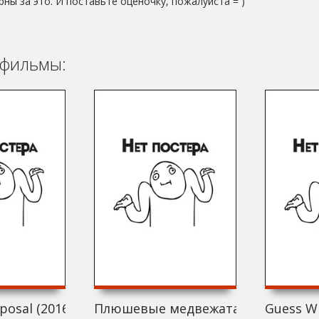
рны за это. И поставьте оценочку, пожалуйста = )
фильмы:
posal (2016)
Плюшевые медвежата только для 
Guess Wh