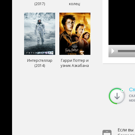
(2017)
колец:
Возвращение
короля (2003)
Интерстеллар
Гарри Поттер и
(2014)
узник Азкабана
(2004)
Ск
СК
MD
Если вы