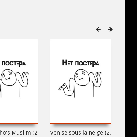
влюбленных (2016)
o's Muslim (2016)
Venise sous la neige (2016)
Deat