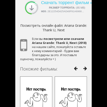
Скачать торрент фильм «Ariana 
СКАЧАЛИ:
РАЗМЕР ТОРРЕНТА:
4189
(85 MB)
MD5:
2E12254D425AD48F91A6968AE6D5A6C8
Посмотреть онлайн файл:
Ariana Grande:
Thank U, Next
Если вы
посмотрели или скачали
Ariana Grande: Thank U, Next (2018)
на нашем сайте, пожалуйста оставьте
к нему комментарий - будем вам
благодарны за это. И поставьте
оценочку, пожалуйста = )
Похожие фильмы: