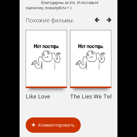
благодарны за это. И поставьте
оценочку, пожалуйста = )
Похожие фильмы:
Like Love
The Lies We Tell Ourselv
Stalker's
Комментировать