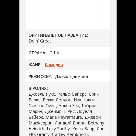
ОРИГИНАЛЬНОЕ НАЗВАНИЕ:
Doin' Great
СТРАНА:
США
ЖАНР:
Комедия
РЕЖИССЕР:
Джейк Даймонд
В РОЛЯХ:
Джоэль Рукс, Ральф Байерс, Брик
Беркс, Бекки Лондон, Ник Чокси,
Сэмюэл Смит, Уокер Хэа, Гэбриел
Марин, Джеймс П. Рис, Лоуелл
Байерс, Maria Peyramaure, Джевон
МакФеррин, Линдсэй Брилл, Bethany
Heinrich, Lucy Shelby, Киша Барр, Carl
Ellis Grant, Bradley Bemboom,