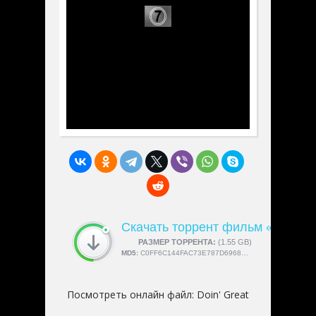
Скачать торрент фильм «Doin' G
СКАЧАЛИ:
РАЗМЕР ТОРРЕНТА:
4189
(1.55 GB)
MD5:
C0FF6C144FAC73E787D69683C06FAEF5
Посмотреть онлайн файл:
Doin' Great