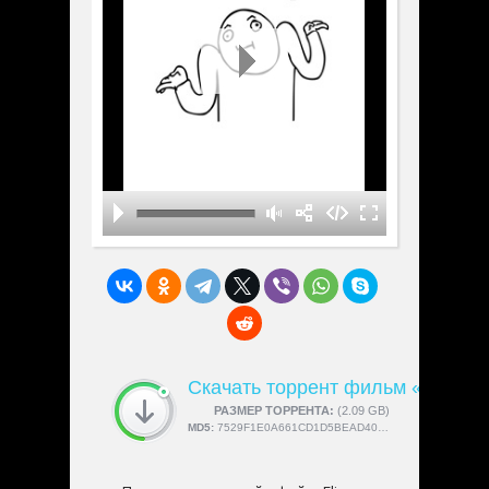
Скачать торрент фильм «Flipper
СКАЧАЛИ:
РАЗМЕР ТОРРЕНТА:
4189
(2.09 GB)
MD5:
7529F1E0A661CD1D5BEAD40759AFAFC5