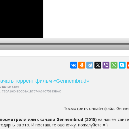
hd2160
hd1440
highres
hd1080
hd720
large
medium
small
tiny
ачать торрент фильм «Gennembrud»
АЧАЛИ:
4189
5:
72DA10C43DCD3A1B7574A04C75385BAC
Посмотреть онлайн файл:
Genne
посмотрели или скачали Gennembrud (2015)
на нашем сайте
годарны за это. И поставьте оценочку, пожалуйста = )