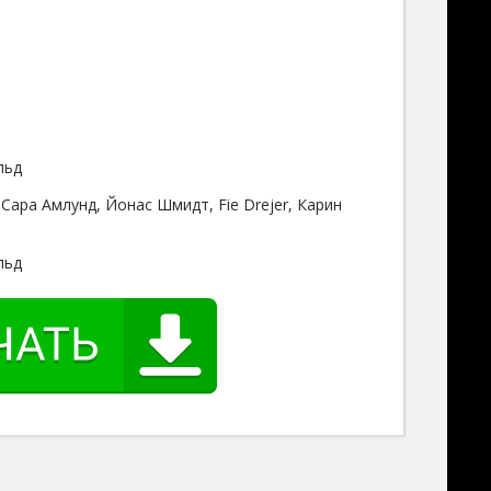
льд
Сара Амлунд, Йонас Шмидт, Fie Drejer, Карин
льд