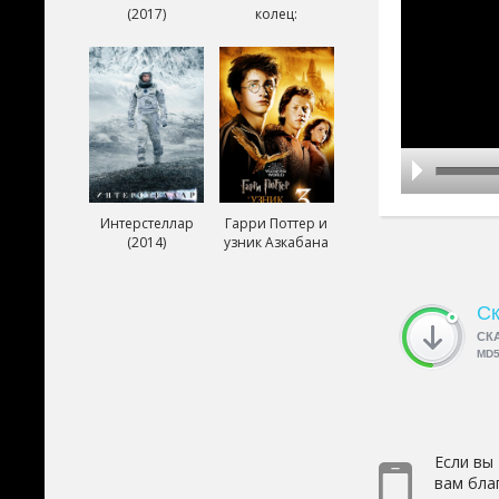
(2017)
колец:
Возвращение
короля (2003)
Интерстеллар
Гарри Поттер и
(2014)
узник Азкабана
(2004)
Ск
СК
MD
Если вы
вам бла