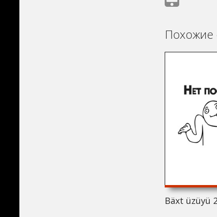
Похожие 
Bäxt üzüyü 2