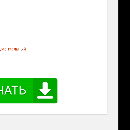
й
ументальный