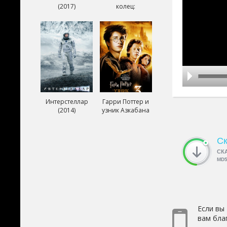
(2017)
колец:
Возвращение
короля (2003)
Интерстеллар
Гарри Поттер и
(2014)
узник Азкабана
(2004)
Ск
СК
MD
Если вы
вам бла