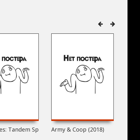
s: Tandem Spirits (2018)
Army & Coop (2018)
The 