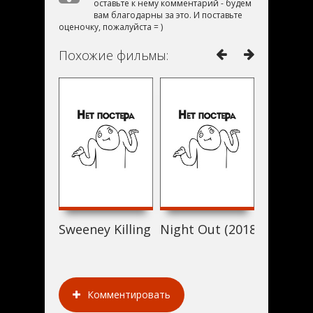
оставьте к нему комментарий - будем
вам благодарны за это. И поставьте
оценочку, пожалуйста = )
Похожие фильмы:
Sweeney Killing Sweeney (2018)
Night Out (2018)
Uqdat e
Комментировать