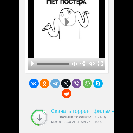
Скачать торрент фильм «Hozu»
СКАЧАЛИ:
РАЗМЕР ТОРРЕНТА:
4189
(1.7 GB)
MD5:
89B394C2FB1D75F26EE19C98006FEFBA