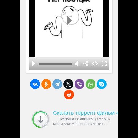
Скачать торрент фильм «In the 
СКАЧАЛИ:
РАЗМЕР ТОРРЕНТА:
4189
(1.27 GB)
MD5:
47A6B71FF89EBFF673ED13271707E552