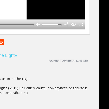
he Light»
РАЗМЕР ТОРРЕНТА:
(1.41 GB)
Cussin' at the Light
ght (2019)
на нашем сайте, пожалуйста оставьте к
, пожалуйста = )