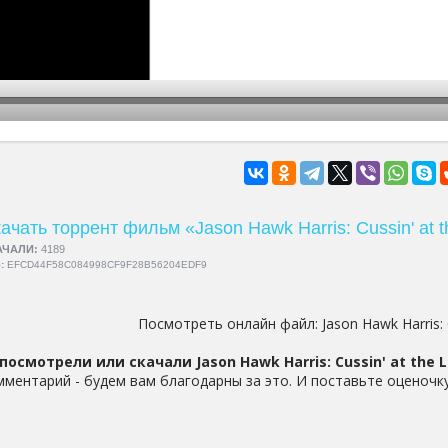
hd2160
hd1440
highres
hd1080
hd720
large
medium
small
tiny
ачать торрент фильм «Jason Hawk Harris: Cussin' at t
АЧАЛИ:
4189
5:
EFCD44F58C084998CF9F28B56204EDF9
Посмотреть онлайн файл:
Jason Hawk Harris: 
посмотрели или скачали Jason Hawk Harris: Cussin' at the Li
мментарий - будем вам благодарны за это. И поставьте оценочку