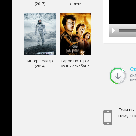
(2017)
колец:
Возвращение
короля (2003)
Интерстеллар
Гарри Поттер и
(2014)
узник Азкабана
Ск
(2004)
СК
MD
Если вы
нему ко