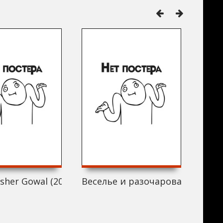
sher Gowal (2019)
Веселье и разочарование (2019
Paus