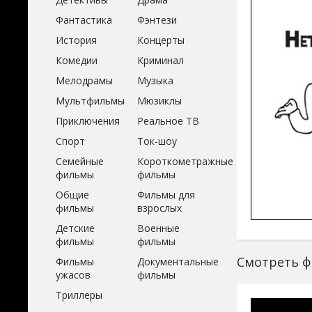
Фантастика
Фэнтези
История
Концерты
Комедии
Криминал
Мелодрамы
Музыка
Мультфильмы
Мюзиклы
Приключения
Реальное ТВ
Спорт
Ток-шоу
Семейные
Короткометражные
фильмы
фильмы
Общие
Фильмы для
фильмы
взрослых
Детские
Военные
фильмы
фильмы
Смотреть фи
Фильмы
Документальные
ужасов
фильмы
Триллеры