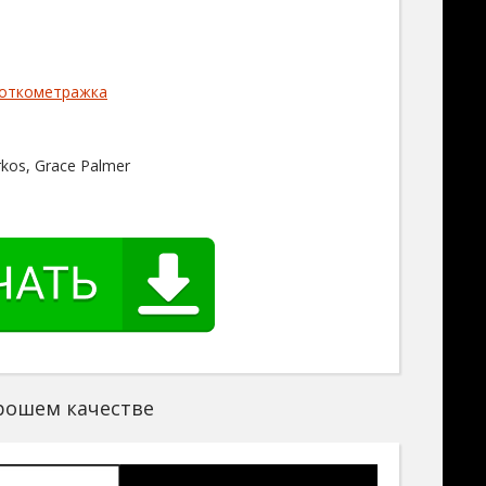
откометражка
s
kos, Grace Palmer
s
хорошем качестве