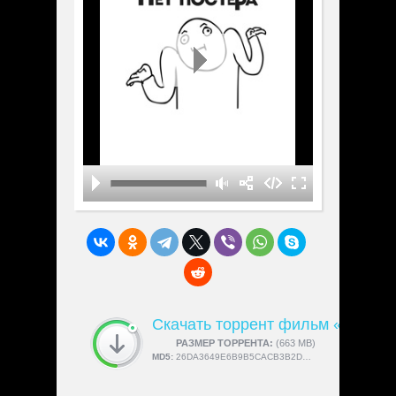
Скачать торрент фильм «Joyce's
СКАЧАЛИ:
РАЗМЕР ТОРРЕНТА:
4189
(663 MB)
MD5:
26DA3649E6B9B5CACB3B2D614C63ACAF