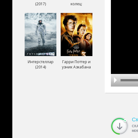
(2017)
колец:
Возвращение
короля (2003)
Интерстеллар
Гарри Поттер и
(2014)
узник Азкабана
(2004)
Ск
СК
MD