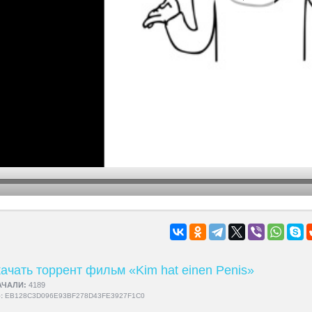
hd2160
hd1440
highres
hd1080
hd720
large
medium
small
tiny
ачать торрент фильм «Kim hat einen Penis»
АЧАЛИ:
4189
5:
EB128C3D096E93BF278D43FE3927F1C0