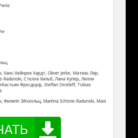
Penis
ты
льц
, Ханс-Хейнрих Хардт, Oliver Jerke, Матиас Лир,
e-Radunski, Стелла Хильб, Лана Купер, Лилли
бастьян Фресдорф, Steffan Drotleff, Tobias
a
, Филипп Эйчхольц, Martina Schöne-Radunski, Maxi