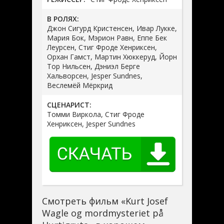
В РОЛЯХ:
Джон Сигурд Кристенсен, Ивар Лукке,
Мария Бок, Мэрион Равн, Еппе Бек
Леурсен, Стиг Фроде Хенриксен,
Орхан Гамст, Мартин Хюккеруд, Йорн
Тор Нильсен, Дэниэл Берге
Хальворсен, Jesper Sundnes,
Веслемёй Мёркрид
СЦЕНАРИСТ:
Томми Виркола, Стиг Фроде
Хенриксен, Jesper Sundnes
Смотреть фильм «Kurt Josef
Wagle og mordmysteriet på