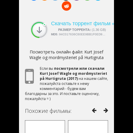
Скачать торрент фильм «Kurt Jos
СКАЧАЛИ:
РАЗМЕР ТОРРЕНТА:
4189
(1.36 GB)
MD5:
94C017636C60EE9BB1F0ED9073F57404
Посмотреть онлайн файл:
Kurt Josef
Wagle og mordmysteriet på Hurtigruta
Если вы
посмотрели или скачали
Kurt Josef Wagle og mordmysteriet
på Hurtigruta (2017)
на нашем сайте,
пожалуйста оставьте к нему
комментарий - будем вам
благодарны за это. И поставьте оценочку,
пожалуйста = )
Похожие фильмы: