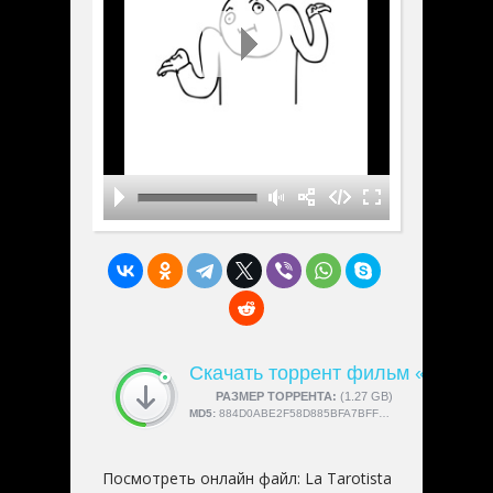
Скачать торрент фильм «La Tarot
СКАЧАЛИ:
РАЗМЕР ТОРРЕНТА:
4189
(1.27 GB)
MD5:
884D0ABE2F58D885BFA7BFF4A98BBDAB
Посмотреть онлайн файл:
La Tarotista