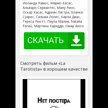
Иоланда Рамос, Марио Касас,
Альваро Сервантес, Ману Риос,
Оскар Касас, Адриан Ластра, Бланка
Суарес, Сильма Лопес, Карла Диас,
Тереса Риотт, Паула Малия, Natalia
Ferviú, Мартина Каридди, Омар Аюсо
Смотреть фильм «La
Tarotista» в хорошем качестве