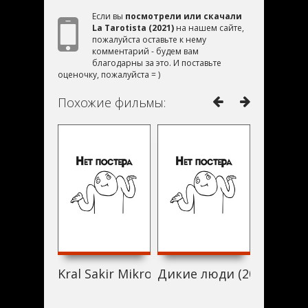
Если вы
посмотрели или скачали
La Tarotista (2021)
на нашем сайте,
пожалуйста оставьте к нему
комментарий - будем вам
благодарны за это. И поставьте
оценочку, пожалуйста = )
Похожие фильмы:
Kral Sakir Mikrop Avcilari (2021)
Дикие люди (2021)
Happy's 