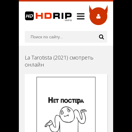
La Tarotista (2021) смотреть
онлайн