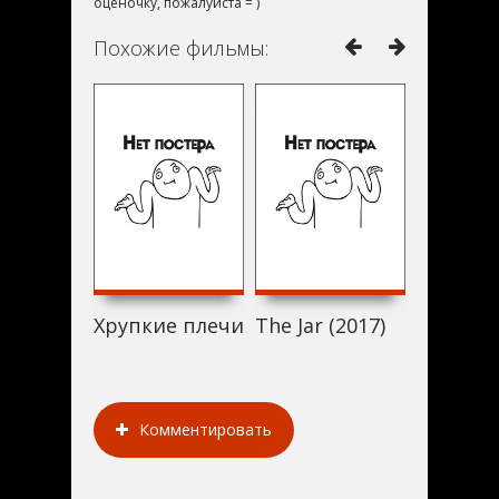
оценочку, пожалуйста = )
Похожие фильмы:
Хрупкие плечи Дианы (2017)
The Jar (2017)
Ghinioni
Комментировать