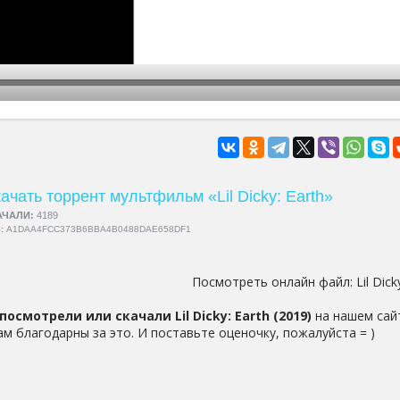
hd2160
hd1440
highres
hd1080
hd720
large
medium
small
tiny
ачать торрент мультфильм «Lil Dicky: Earth»
АЧАЛИ:
4189
5:
A1DAA4FCC373B6BBA4B0488DAE658DF1
Посмотреть онлайн файл:
Lil Dick
посмотрели или скачали Lil Dicky: Earth (2019)
на нашем сайт
ам благодарны за это. И поставьте оценочку, пожалуйста = )