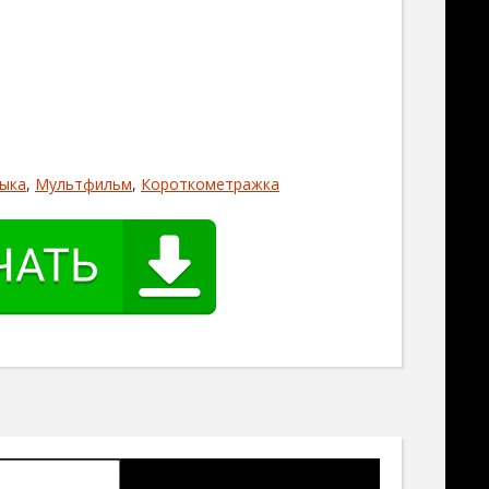
ыка
,
Мультфильм
,
Короткометражка