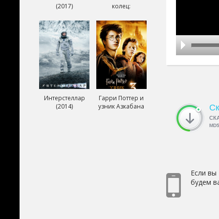
(2017)
колец:
Возвращение
короля (2003)
Интерстеллар
Гарри Поттер и
(2014)
узник Азкабана
Ск
(2004)
СК
MD
Если вы
будем в