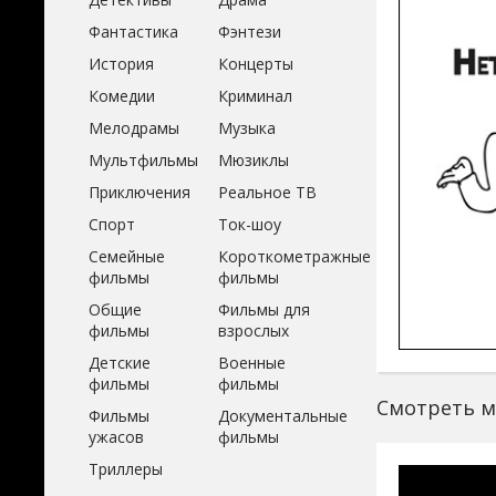
Фантастика
Фэнтези
История
Концерты
Комедии
Криминал
Мелодрамы
Музыка
Мультфильмы
Мюзиклы
Приключения
Реальное ТВ
Спорт
Ток-шоу
Семейные
Короткометражные
фильмы
фильмы
Общие
Фильмы для
фильмы
взрослых
Детские
Военные
фильмы
фильмы
Смотреть му
Фильмы
Документальные
ужасов
фильмы
Триллеры