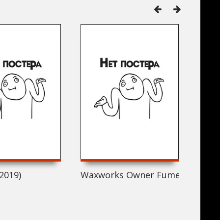
(2019)
Waxworks Owner Fumes at Closu
Help