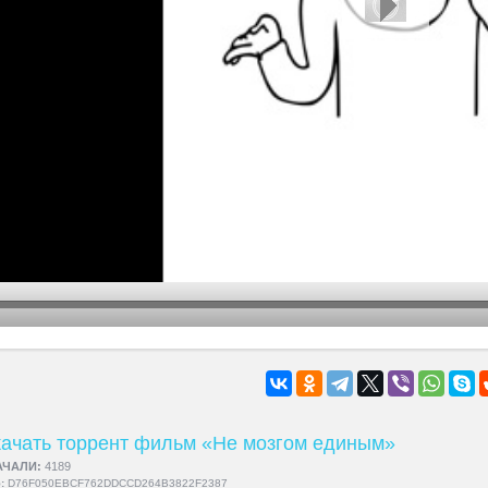
hd2160
hd1440
highres
hd1080
hd720
large
medium
small
tiny
ачать торрент фильм «Не мозгом единым»
АЧАЛИ:
4189
5:
D76F050EBCF762DDCCD264B3822F2387