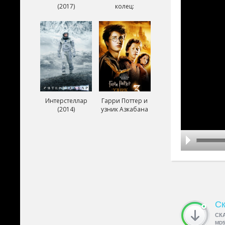
(2017)
колец:
Возвращение
короля (2003)
Интерстеллар
Гарри Поттер и
(2014)
узник Азкабана
(2004)
Ск
СК
MD