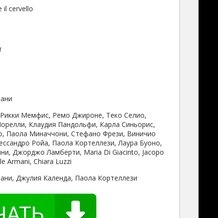
 il cervello
т
лани
 Рикки Мемфис, Ремо Джироне, Теко Селио,
релли, Клаудия Пандольфи, Карла Синьорис,
, Паола Миначчони, Стефано Фрези, Виничио
ессандро Ройа, Паола Кортеллези, Лаура Буоно,
и, Джорджо Ламберти, Maria Di Giacinto, Jacopo
e Armani, Chiara Luzzi
ани, Джулия Календа, Паола Кортеллези