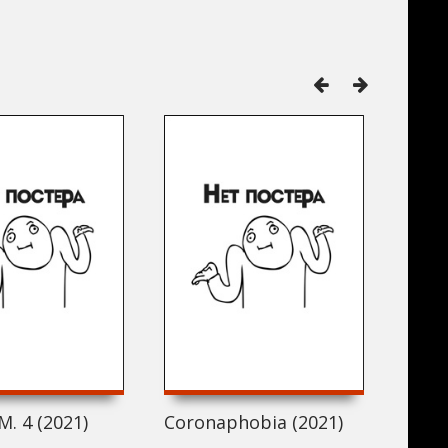
M. 4 (2021)
Coronaphobia (2021)
Bhee