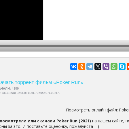
hd2160
hd1440
highres
hd1080
hd720
large
medium
small
tiny
ачать торрент фильм «Poker Run»
АЧАЛИ:
4189
5:
A6B825BFB50C091D5E73665607E092FA
Посмотреть онлайн файл:
Poke
посмотрели или скачали Poker Run (2021)
на нашем сайте, п
рны за это. И поставьте оценочку, пожалуйста = )