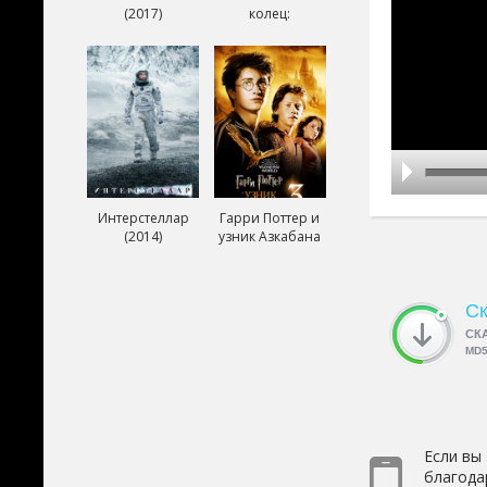
(2017)
колец:
Возвращение
короля (2003)
Интерстеллар
Гарри Поттер и
(2014)
узник Азкабана
(2004)
Ск
СК
MD
Если вы
благода