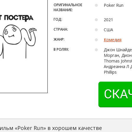
ОРИГИНАЛЬНОЕ
Poker Run
НАЗВАНИЕ:
ГОД:
2021
СТРАНА:
США
ЖАНР:
Комедия
В РОЛЯХ:
Джон Шнайдер
Морган, Дион
Thomas Johnst
Андреанна Л Д
Phillips
ильм «Poker Run» в хорошем качестве