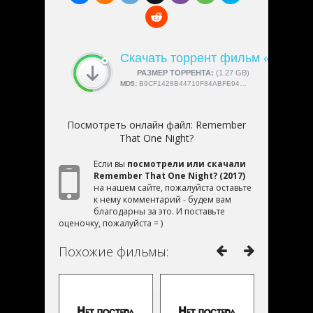
Скачать торрент фильм «Rememb
СКАЧАЛИ:
РАЗМЕР ТОРРЕНТА:
4189
(1.27 GB)
MD5:
B9CF1428B44710F84ABFE94F5919D0CD
Посмотреть онлайн файл:
Remember
That One Night?
Если вы
посмотрели или скачали
Remember That One Night? (2017)
на нашем сайте, пожалуйста оставьте
к нему комментарий - будем вам
благодарны за это. И поставьте
оценочку, пожалуйста = )
Похожие фильмы: