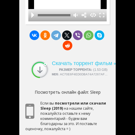
Скачать торрент фильм «Sleep»
СКАЧАЛИ:
РАЗМЕР ТОРРЕНТА:
4189
(1.53 GB)
MD5:
AC70E6F4ED0DBA74A7267AF0ECDF2EE5
Посмотреть онлайн файл:
Sleep
Если вы
посмотрели или скачали
Sleep (2019)
на нашем сайте,
пожалуйста оставьте к нему
комментарий - будем вам
благодарны за это. И поставьте
оценочку, пожалуйста = )