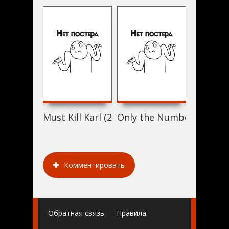
Must Kill Karl (2017)
Only the Number Seven (
The Morn
Комментировать
Обратная связь
Правила