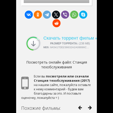
Скачать торрент фильм «Станц
СКАЧАЛИ:
РАЗМЕР ТОРРЕНТА:
4189
(238 MB)
MD5:
9A5417DD238632A2A08896CBE467C624
Посмотреть онлайн файл:
Станция
техобслуживания
Если вы
посмотрели или скачали
Станция техобслуживания (2017)
на нашем сайте, пожалуйста оставьте
к нему комментарий - будем вам
благодарны за это. И поставьте
оценочку, пожалуйста = )
Похожие фильмы: