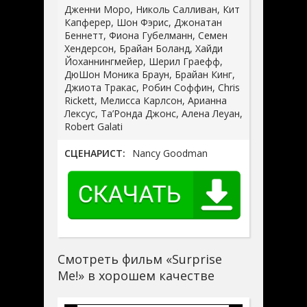
Дженни Моро, Николь Салливан, Кит
Капферер, Шон Фэрис, Джонатан
Беннетт, Фиона Губелманн, Семен
Хендерсон, Брайан Боланд, Хайди
Йоханнингмейер, Шерил Граефф,
ДюШон Моника Браун, Брайан Кинг,
Джиота Тракас, Робин Соффин, Chris
Rickett, Мелисса Карлсон, Арианна
Лексус, Та’Ронда Джонс, Алена Леуан,
Robert Galati
СЦЕНАРИСТ:
Nancy Goodman
Смотреть фильм «Surprise
Me!» в хорошем качестве