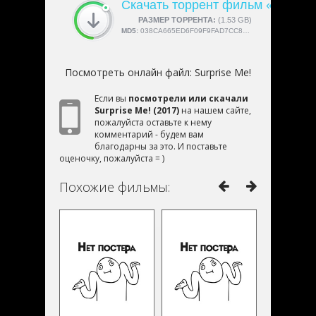
Скачать торрент фильм «Surpris
СКАЧАЛИ:
РАЗМЕР ТОРРЕНТА:
4189
(1.53 GB)
MD5:
038CA665ED6F09F9FAD7CC84F3B86DED
Посмотреть онлайн файл:
Surprise Me!
Если вы
посмотрели или скачали
Surprise Me! (2017)
на нашем сайте,
пожалуйста оставьте к нему
комментарий - будем вам
благодарны за это. И поставьте
оценочку, пожалуйста = )
Похожие фильмы: