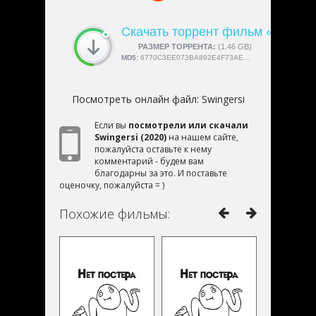
Скачать торрент фильм «Swinger
СКАЧАЛИ:
РАЗМЕР ТОРРЕНТА:
4189
(1.46 GB)
MD5:
6770C3EE073BA892E4F73AE40D0EF61B
Посмотреть онлайн файл:
Swingersi
Если вы
посмотрели или скачали
Swingersi (2020)
на нашем сайте,
пожалуйста оставьте к нему
комментарий - будем вам
благодарны за это. И поставьте
оценочку, пожалуйста = )
Похожие фильмы: