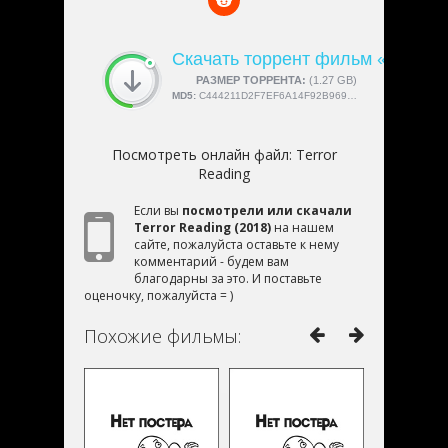
Скачать торрент фильм «Terror 
СКАЧАЛИ:
РАЗМЕР ТОРРЕНТА:
4189
(1.27 GB)
MD5:
C444211D2F7EF6A14F92B9692697BBFC
Посмотреть онлайн файл:
Terror
Reading
Если вы
посмотрели или скачали
Terror Reading (2018)
на нашем
сайте, пожалуйста оставьте к нему
комментарий - будем вам
благодарны за это. И поставьте
оценочку, пожалуйста = )
Похожие фильмы: