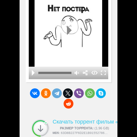
Скачать торрент фильм «The Gu
СКАЧАЛИ:
РАЗМЕР ТОРРЕНТА:
4189
(1.96 GB)
MD5:
63D8B227F6D2E1B9155278603447EC0A