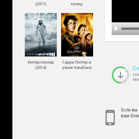
(2017)
колец:
Возвращение
короля (2003)
Интерстеллар
Гарри Поттер и
(2014)
узник Азкабана
Ск
(2004)
СК
MD
Если вы
вам бла