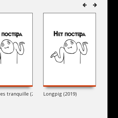
es tranquille (2019)
Longpig (2019)
Flat 