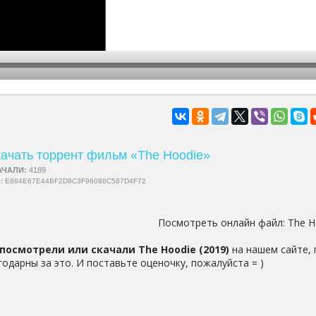
hd2160
hd1440
highres
hd1080
hd720
large
medium
small
tiny
ачать торрент фильм «The Hoodie»
АЧАЛИ:
4189
5:
E884E67E44BF2D9C3F96088C587D4F72
Посмотреть онлайн файл:
The H
посмотрели или скачали The Hoodie (2019)
на нашем сайте, 
годарны за это. И поставьте оценочку, пожалуйста = )