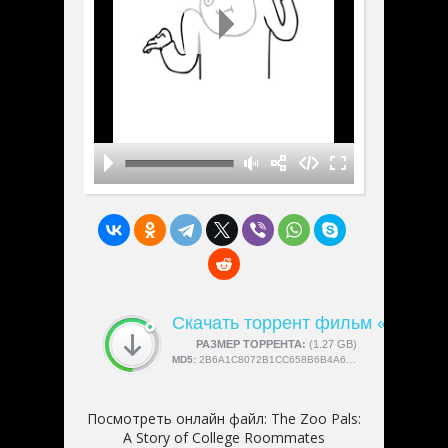
Скачать торрент фильм «The Zoo 
СКАЧАЛИ:
РАЗМЕР ТОРРЕНТА:
4189
(1.27 GB)
MD5:
2B6A1C8072B1CC658B6B4A6E5CA5A545
Посмотреть онлайн файл:
The Zoo Pals:
A Story of College Roommates