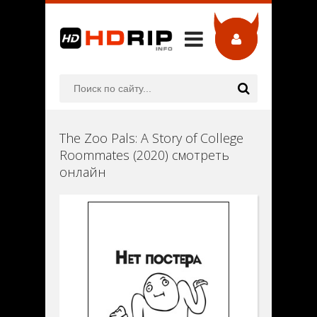
The Zoo Pals: A Story of College
Roommates (2020) смотреть
онлайн