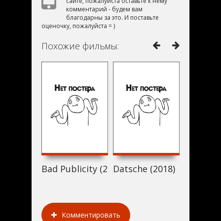
сайте, пожалуйста оставьте к нему
комментарий - будем вам
благодарны за это. И поставьте
оценочку, пожалуйста = )
Похожие фильмы:
Bad Publicity (2018)
Datsche (2018)
NeckFace
Комментировать