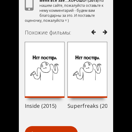
меня все зае...ХОРОШО! (2015)
на
нашем сайте, пожалуйста оставьте к
нему комментарий - будем вам
благодарны за это. И поставьте
оценочку, пожалуйста = )
Похожие фильмы:
Inside (2015)
Superfreaks (2015)
Glada hä