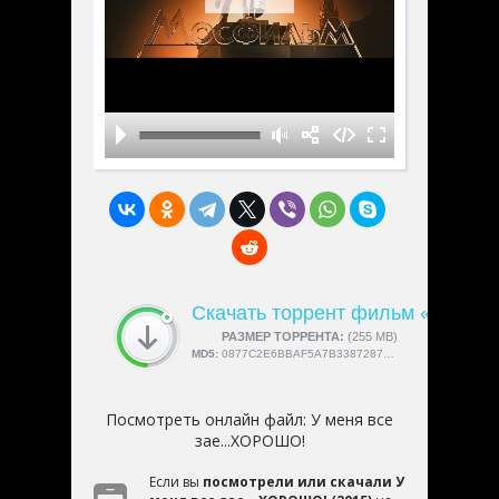
Скачать торрент фильм «У меня
СКАЧАЛИ:
РАЗМЕР ТОРРЕНТА:
4189
(255 MB)
MD5:
0877C2E6BBAF5A7B33872870B4614BB7
Посмотреть онлайн файл:
У меня все
зае...ХОРОШО!
Если вы
посмотрели или скачали У