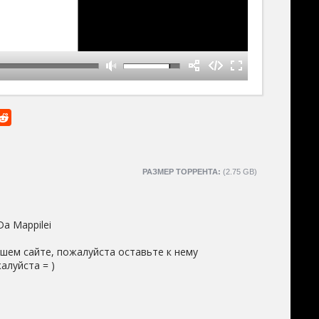
РАЗМЕР ТОРРЕНТА:
(2.75 GB)
a Mappilei
шем сайте, пожалуйста оставьте к нему
алуйста = )