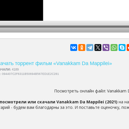
hd2160
hd1440
highres
hd1080
hd720
large
medium
small
tiny
ачать торрент фильм «Vanakkam Da Mappilei»
АЧАЛИ:
4189
5:
094407C2F6311B50694B567ED1E2C281
Посмотреть онлайн файл:
Vanakkam D
посмотрели или скачали Vanakkam Da Mappilei (2021)
на на
арий - будем вам благодарны за это. И поставьте оценочку, пож