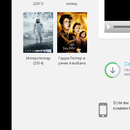
(2017)
колец:
Возвращение
короля (2003)
Интерстеллар
Гарри Поттер и
(2014)
узник Азкабана
Ск
(2004)
СК
MD
Если вы
коммент